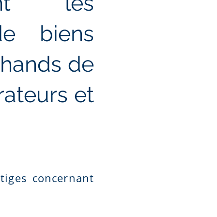
ant les
de biens
rchands de
rateurs et
itiges concernant