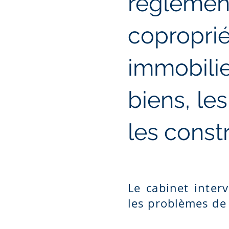
réglem
copropr
immobilie
biens, le
les const
Le cabinet inter
les problèmes de 